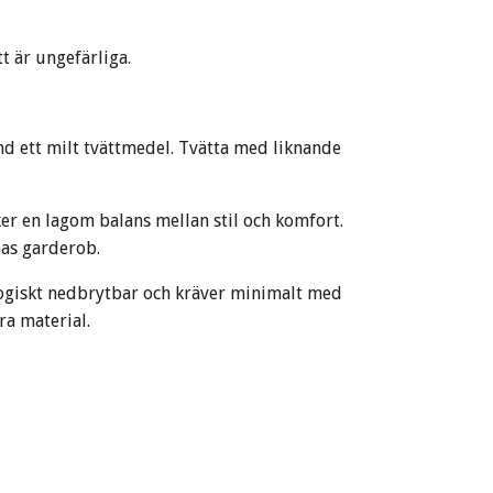
t är ungefärliga
.
d ett milt tvättmedel. Tvätta med liknande
ker en lagom balans mellan stil och komfort.
nas garderob.
iologiskt nedbrytbar och kräver minimalt med
ra material.