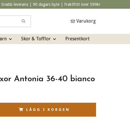
Snabb leverans | 90 dagars byte | Fraktfritt över 599kr
Varukorg
arn
Skor & Tofflor
Presentkort
xor Antonia 36-40 bianco
LÄGG I KORGEN