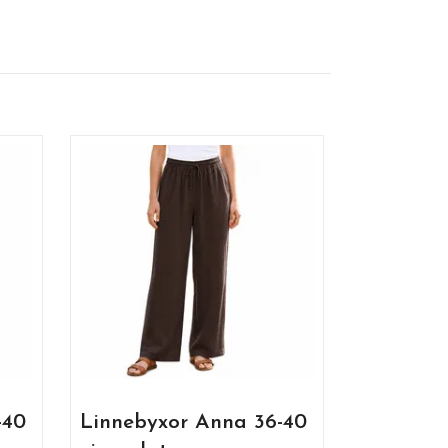
Vida lin
Svart
1 595 k
-40
Linnebyxor Anna 36-40