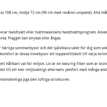
ss 108 cm, midja 72 cm (90 cm med resåren utspänd). Alla måt
derar handtvätt eller tvättmaskinens handtvättsprogram. Använ
orka. Plagget kan strykas eller ångas.
ar härliga sommarbyxor och det självklara valet för dig som sö
omfort är dessa linnebyxor ett toppentillskott till varje kvin
ett hållbart val för miljön. Lin är en naturlig fiber som är b
r det till ett mer miljövänligt alternativ jämfört med många and
genomskinliga pga den luftiga strukturen.