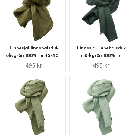
Linnesjal linnehalsduk
Linnesjal linnehalsduk
olivgrön 100% lin 45x200
mörkgrön 100% lin
cm
45x200 cm
495 kr
495 kr