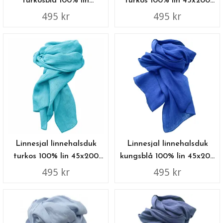
turkosblå 100% lin
turkos 100% lin 45x200
45x200 cm
cm
495 kr
495 kr
Linnesjal linnehalsduk
Linnesjal linnehalsduk
turkos 100% lin 45x200
kungsblå 100% lin 45x200
cm
cm
495 kr
495 kr