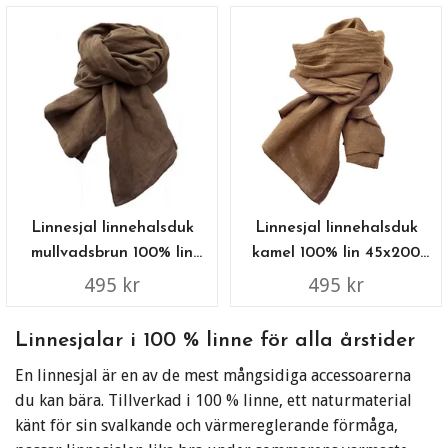
Linnesjal linnehalsduk
Linnesjal linnehalsduk
mullvadsbrun 100% lin
kamel 100% lin 45x200
45x200 cm
cm
495 kr
495 kr
Linnesjalar i 100 % linne för alla årstider
En linnesjal är en av de mest mångsidiga accessoarerna
du kan bära. Tillverkad i 100 % linne, ett naturmaterial
känt för sin svalkande och värmereglerande förmåga,