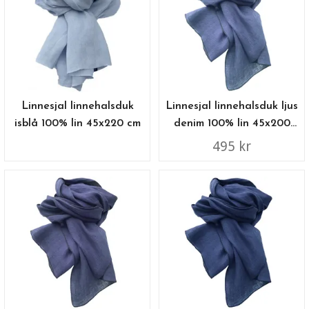
Linnesjal linnehalsduk
Linnesjal linnehalsduk ljus
isblå 100% lin 45x220 cm
denim 100% lin 45x200
cm
495 kr