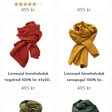
cm
cm
(1)
495 kr
495 kr
Linnesjal linnehalsduk
Linnesjal linnehalsduk
tegelröd 100% lin 45x200
senapsgul 100% lin
cm
45x200 cm
495 kr
495 kr