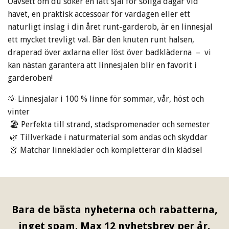
Oavsett om du söker en lätt sjal för soliga dagar vid
havet, en praktisk accessoar för vardagen eller ett
naturligt inslag i din året runt-garderob, är en linnesjal
ett mycket trevligt val. Bär den knuten runt halsen,
draperad över axlarna eller löst över badkläderna – vi
kan nästan garantera att linnesjalen blir en favorit i
garderoben!
🌞 Linnesjalar i 100 % linne för sommar, vår, höst och
vinter
🏖 Perfekta till strand, stadspromenader och semester
🌿 Tillverkade i naturmaterial som andas och skyddar
👗 Matchar linnekläder och kompletterar din klädsel
Bara de bästa nyheterna och rabatterna,
inget spam. Max 12 nyhetsbrev per år.