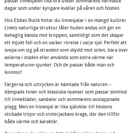
passar linnesjalen lika bra under sommarens varmaste
dagar som under kyligare kvällar på våren och hösten.
Hos Ebbes Butik hittar du linnesjalar i en mängd kulörer.
Linets naturliga struktur låter huden andas och ger en
behaglig känsla mot kroppen, samtidigt som det skapar
ett mjukt fall och en vacker rörelse i varje sjal. Perfekt att
svepa om sig på stranden som skydd mot solen, bära över
axlarna i staden eller använda som extra värme när
temperaturen sjunker. Och de passar både män och
kvinnor!
Färgerna och uttrycken är hämtade från naturen –
dämpade toner och klassiska nyanser som passar sömlöst
till linnekläder, sandaler och sommarens avslappnade
plagg. Men en linnesjal är lika självklar till höstens
stickade tröjor och vinterjackans krage, där den tillför
både värme och karaktär.