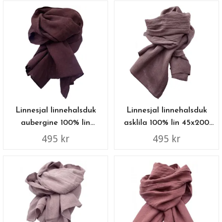
Linnesjal linnehalsduk
Linnesjal linnehalsduk
aubergine 100% lin
asklila 100% lin 45x200
45x200 cm
cm
495 kr
495 kr