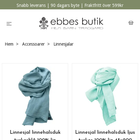
Snabb leverans | 90 dagars byte | Fraktfritt över 599kr
Hem
Accessoarer
Linnesjalar
Linnesjal linnehalsduk
Linnesjal linnehalsduk ljus