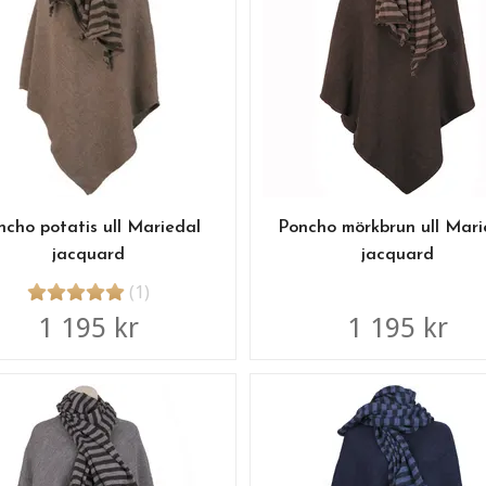
ncho potatis ull Mariedal
Poncho mörkbrun ull Mari
jacquard
jacquard
(1)
1 195 kr
1 195 kr