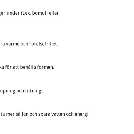
ger under (t.ex. bomull eller
tra värme och rörelsefrihet.
a för att behålla formen.
mpning och filtning.
tta mer sällan och spara vatten och energi.