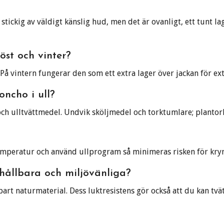
 stickig av väldigt känslig hud, men det är ovanligt, ett tunt la
öst och vinter?
 På vintern fungerar den som ett extra lager över jackan för ex
oncho i ull?
och ulltvättmedel. Undvik sköljmedel och torktumlare; plantork
g temperatur och använd ullprogram så minimeras risken för kry
l hållbara och miljövänliga?
tbart naturmaterial. Dess luktresistens gör också att du kan tvä