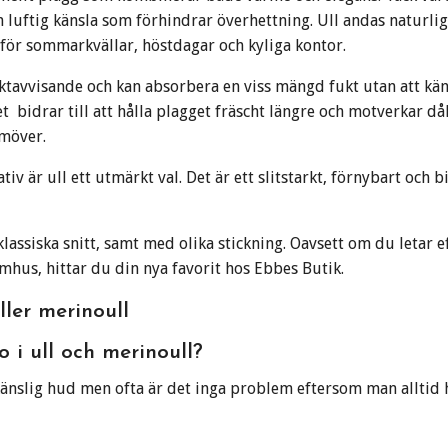
n luftig känsla som förhindrar överhettning. Ull andas naturlig
 för sommarkvällar, höstdagar och kyliga kontor.
ktavvisande och kan absorbera en viss mängd fukt utan att känn
et bidrar till att hålla plagget fräscht längre och motverkar då
amöver.
iv är ull ett utmärkt val. Det är ett slitstarkt, förnybart och
assiska snitt, samt med olika stickning. Oavsett om du letar ef
mhus, hittar du din nya favorit hos Ebbes Butik.
ller merinoull
 i ull och merinoull?
änslig hud men ofta är det inga problem eftersom man alltid 