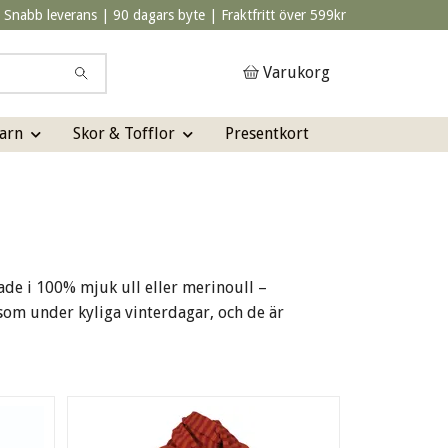
Snabb leverans | 90 dagars byte | Fraktfritt över 599kr
Varukorg
arn
Skor & Tofflor
Presentkort
kade i 100% mjuk ull eller merinoull –
 som under kyliga vinterdagar, och de är