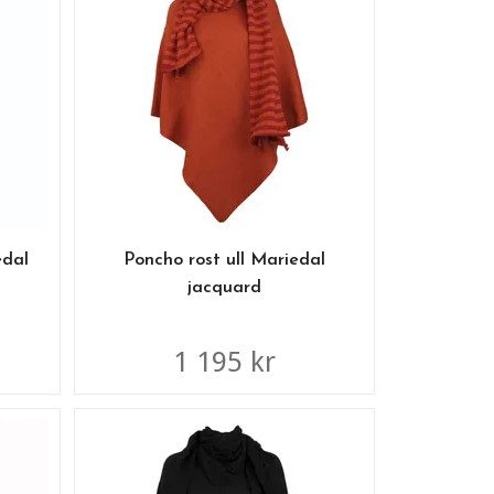
edal
Poncho rost ull Mariedal
jacquard
1 195 kr