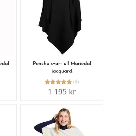
edal
Poncho svart ull Mariedal
jacquard
(3)
1 195 kr