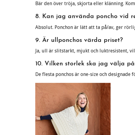
Bär den över tröja, skjorta eller klänning. Ko
8. Kan jag använda poncho vid r
Absolut. Ponchon är lätt att ta på/av, ger rörli
9. Är ullponchos värda priset?
Ja, ull är slitstarkt, mjukt och luktresistent, 
10. Vilken storlek ska jag välja p
De flesta ponchos är one-size och designade f