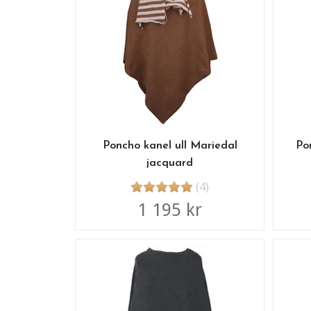
Poncho kanel ull Mariedal
Po
jacquard
(4)
1 195 kr