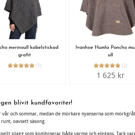
cho merinoull kabelstickad
Ivanhoe Humla Poncho mu
grafit
ull
(1)
(2)
1 625 kr
gen blivit kundfavoriter!
er vår och sommar, medan de mörkare nyanserna som mörkgrått o
 runt, oavsett säsong.
ionellt plagg som kombinerar både värme och elegans. Tack var