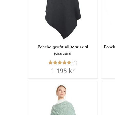
Poncho grafit ull Mariedal
Ponch
jacquard
(1)
1 195 kr