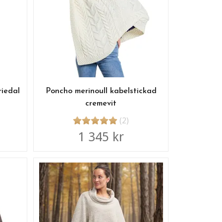
riedal
Poncho merinoull kabelstickad
cremevit
(2)
1 345 kr