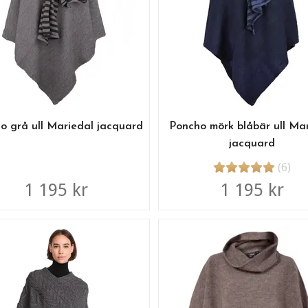
o grå ull Mariedal jacquard
Poncho mörk blåbär ull Ma
jacquard
(6)
1 195 kr
1 195 kr