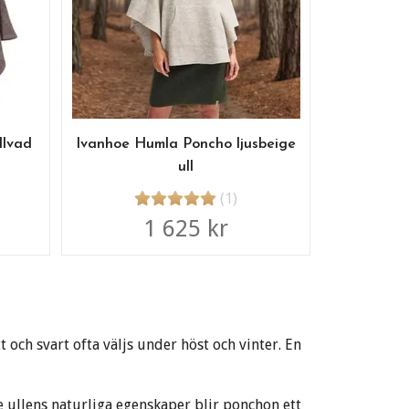
llvad
Ivanhoe Humla Poncho ljusbeige
ull
(1)
1 625 kr
ch svart ofta väljs under höst och vinter. En
e ullens naturliga egenskaper blir ponchon ett