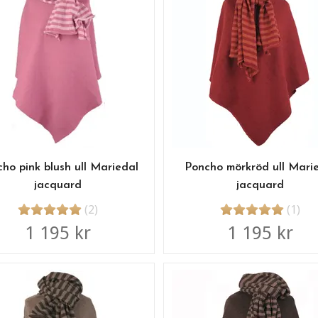
ho pink blush ull Mariedal
Poncho mörkröd ull Mari
jacquard
jacquard
(2)
(1)
1 195 kr
1 195 kr