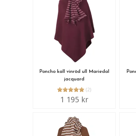
Poncho kall vinröd ull Mariedal
Ponc
jacquard
(2)
1 195 kr