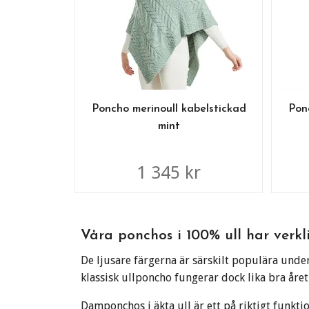
Poncho merinoull kabelstickad
Pon
mint
1 345 kr
Våra ponchos i 100% ull har verkli
De ljusare färgerna är särskilt populära und
klassisk ullponcho fungerar dock lika bra året
Damponchos i äkta ull är ett på riktigt funkt