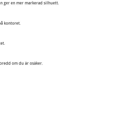
jan ger en mer markerad silhuett.
på kontoret.
et.
h bredd om du är osäker.