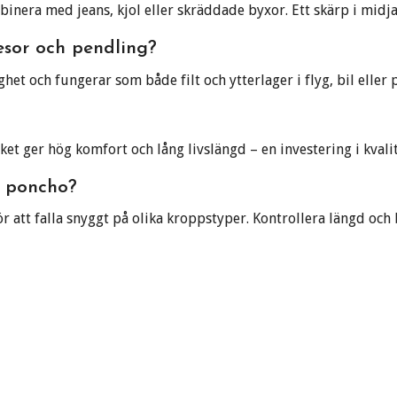
mbinera med jeans, kjol eller skräddade byxor. Ett skärp i mid
esor och pendling?
ghet och fungerar som både filt och ytterlager i flyg, bil eller 
vilket ger hög komfort och lång livslängd – en investering i kvalit
å poncho?
ör att falla snyggt på olika kroppstyper. Kontrollera längd oc