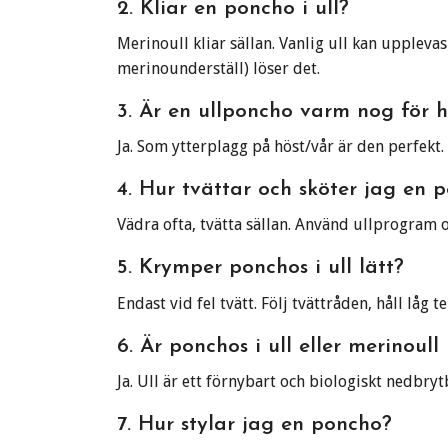
2. Kliar en poncho i ull?
Merinoull kliar sällan. Vanlig ull kan upplevas
merinounderställ) löser det.
3. Är en ullponcho varm nog för h
Ja. Som ytterplagg på höst/vår är den perfekt.
4. Hur tvättar och sköter jag en p
Vädra ofta, tvätta sällan. Använd ullprogram 
5. Krymper ponchos i ull lätt?
Endast vid fel tvätt. Följ tvättråden, håll lå
6. Är ponchos i ull eller merinoul
Ja. Ull är ett förnybart och biologiskt nedbry
7. Hur stylar jag en poncho?