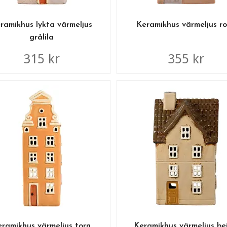
ramikhus lykta värmeljus
Keramikhus värmeljus r
grålila
315 kr
355 kr
ramikhus värmeljus torn
Keramikhus värmeljus be