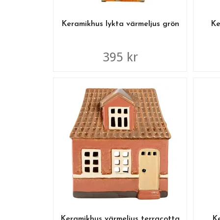
Keramikhus lykta värmeljus grön
Ke
395 kr
Keramikhus värmeljus terracotta
Ke