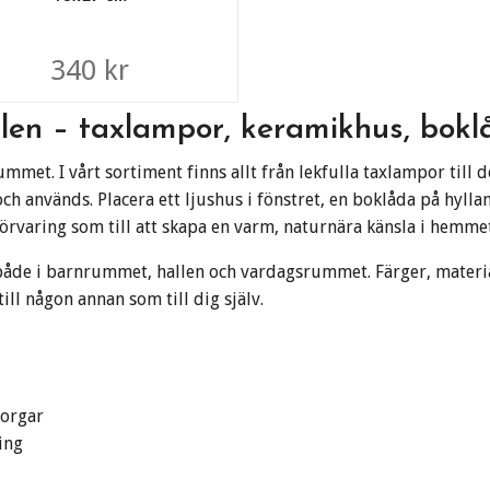
340 kr
ilen – taxlampor, keramikhus, bokl
ummet. I vårt sortiment finns allt från lekfulla taxlampor till
h används. Placera ett ljushus i fönstret, en boklåda på hylla
 förvaring som till att skapa en varm, naturnära känsla i hemmet
 både i barnrummet, hallen och vardagsrummet. Färger, materi
ll någon annan som till dig själv.
korgar
ing