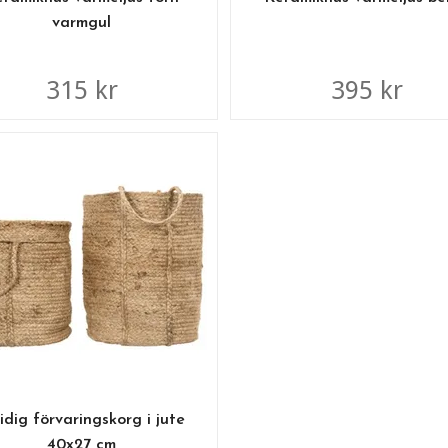
varmgul
315 kr
395 kr
idig förvaringskorg i jute
40x27 cm