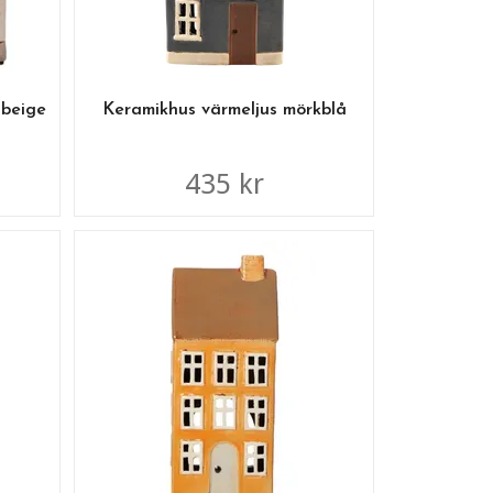
 beige
Keramikhus värmeljus mörkblå
435 kr