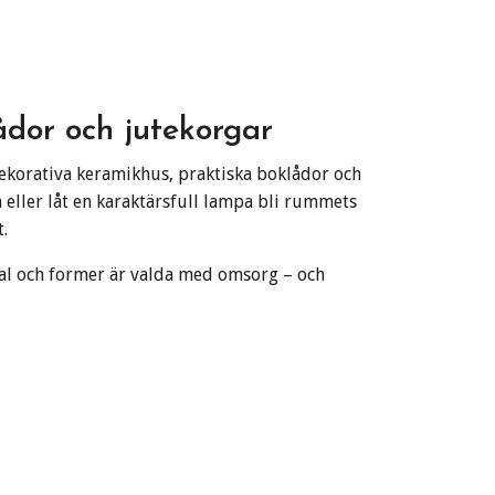
ådor och jutekorgar
 dekorativa keramikhus, praktiska boklådor och
n eller låt en karaktärsfull lampa bli rummets
.
al och former är valda med omsorg – och