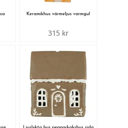
osa
Keramikhus värmeljus varmgul
315 kr
ige
Ljuslykta hus pepparkakshus sida