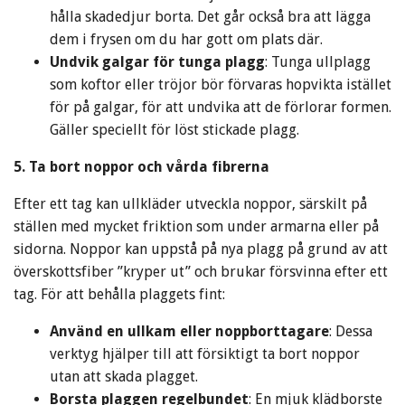
hålla skadedjur borta. Det går också bra att lägga
dem i frysen om du har gott om plats där.
Undvik galgar för tunga plagg
: Tunga ullplagg
som koftor eller tröjor bör förvaras hopvikta istället
för på galgar, för att undvika att de förlorar formen.
Gäller speciellt för löst stickade plagg.
5. Ta bort noppor och vårda fibrerna
Efter ett tag kan ullkläder utveckla noppor, särskilt på
ställen med mycket friktion som under armarna eller på
sidorna. Noppor kan uppstå på nya plagg på grund av att
överskottsfiber ”kryper ut” och brukar försvinna efter ett
tag. För att behålla plaggets fint:
Använd en ullkam eller noppborttagare
: Dessa
verktyg hjälper till att försiktigt ta bort noppor
utan att skada plagget.
Borsta plaggen regelbundet
: En mjuk klädborste