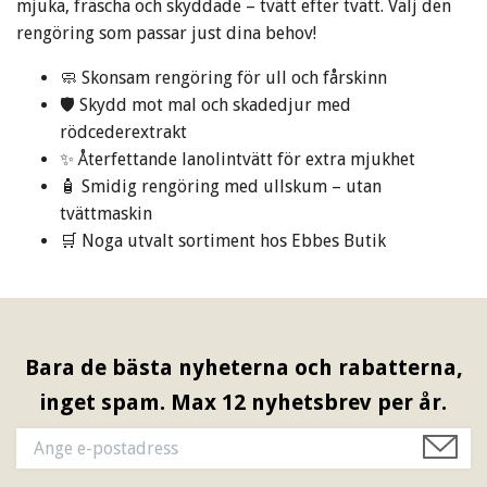
mjuka, fräscha och skyddade – tvätt efter tvätt. Välj den
rengöring som passar just dina behov!
🧼 Skonsam rengöring för ull och fårskinn
🛡️ Skydd mot mal och skadedjur med
rödcederextrakt
✨ Återfettande lanolintvätt för extra mjukhet
🧴 Smidig rengöring med ullskum – utan
tvättmaskin
🛒 Noga utvalt sortiment hos Ebbes Butik
Bara de bästa nyheterna och rabatterna,
inget spam. Max 12 nyhetsbrev per år.