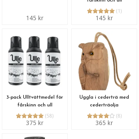
fårskinn och ull
(1)
145 kr
145 kr
3-pack Ulltvättmedel för
Uggla i cederträ med
fårskinn och ull
cederträolja
(58)
(8)
375 kr
365 kr