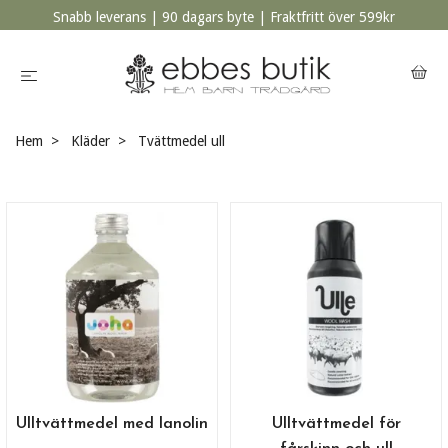
Snabb leverans | 90 dagars byte | Fraktfritt över 599kr
Hem
Kläder
Tvättmedel ull
Ulltvättmedel med lanolin
Ulltvättmedel för