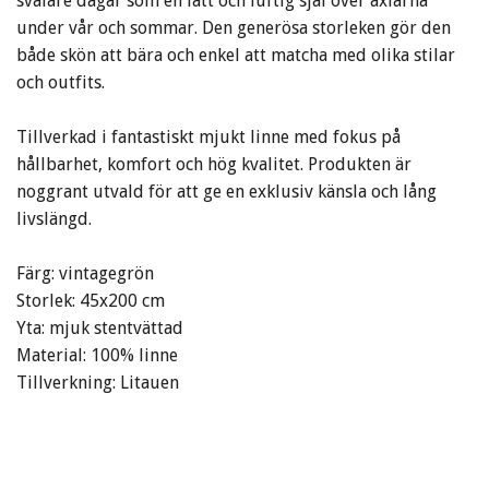
svalare dagar som en lätt och luftig sjal över axlarna
under vår och sommar. Den generösa storleken gör den
både skön att bära och enkel att matcha med olika stilar
och outfits.
Tillverkad i fantastiskt mjukt linne med fokus på
hållbarhet, komfort och hög kvalitet. Produkten är
noggrant utvald för att ge en exklusiv känsla och lång
livslängd.
Färg: vintagegrön
Storlek: 45x200 cm
Yta: mjuk stentvättad
Material: 100% linne
Tillverkning: Litauen