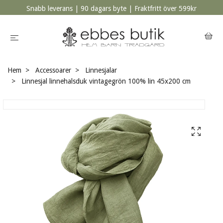
Snabb leverans | 90 dagars byte | Fraktfritt över 599kr
Hem
Accessoarer
Linnesjalar
Linnesjal linnehalsduk vintagegrön 100% lin 45x200 cm