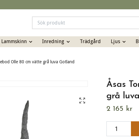
& Lammskinn
Inredning
Ljus
B
Trädgård
bod Olle 80 cm vätte grå luva Gotland
Åsas To
grå luv
2 165 kr