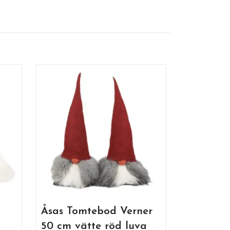
Åsas Tom
20 cm vä
Gotland
Ej i lager
Åsas Tomtebod Verner
50 cm vätte röd luva