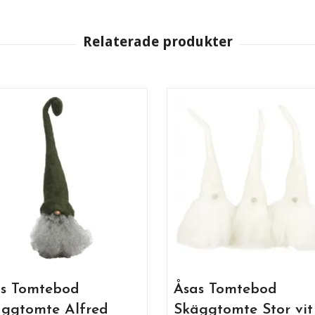
s Tomtebod
Åsas Tomtebod
ggtomte Alfred
Skäggtomte Stor vit