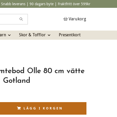
Snabb leverans | 90 dagars byte | Fraktfritt över 599kr
Varukorg
arn
Skor & Tofflor
Presentkort
mtebod Olle 80 cm vätte
a Gotland
LÄGG I KORGEN