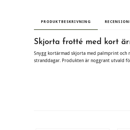
PRODUKTBESKRIVNING
RECENSION
Skjorta frotté med kort ä
Snygg kortärmad skjorta med palmprint och me
stranddagar. Produkten är noggrant utvald för 