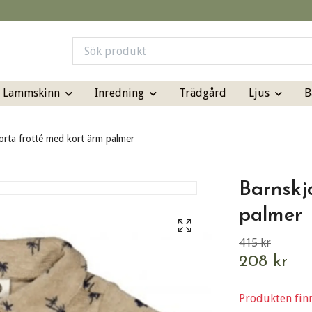
& Lammskinn
Inredning
Ljus
B
Trädgård
orta frotté med kort ärm palmer
Barnskj
palmer
415 kr
208 kr
Produkten finns