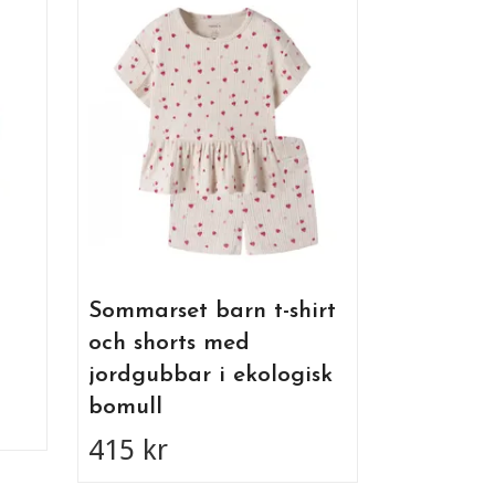
Mjukisj
resår och
mörkblå
245 kr
Sommarset barn t-shirt
och shorts med
jordgubbar i ekologisk
bomull
415 kr