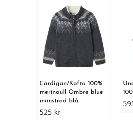
Cardigan/Kofta 100%
Und
merinoull Ombre blue
100
mönstrad blå
59
525 kr