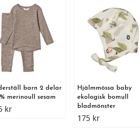
erställ barn 2 delar
Hjälmmössa baby
% merinoull sesam
ekologisk bomull
bladmönster
5 kr
175 kr