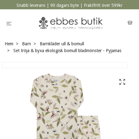
Snabb leverans | 90 dagars byte | Fraktfritt över 599kr
Hem
Barn
Barnkläder ull & bomull
Set tröja & byxa ekologisk bomull bladmönster - Pyjamas