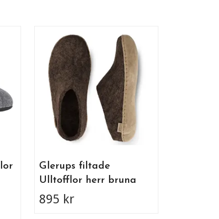
Glerups f
Ulltoffl
895 kr
lor
Glerups filtade
Ulltofflor herr bruna
895 kr