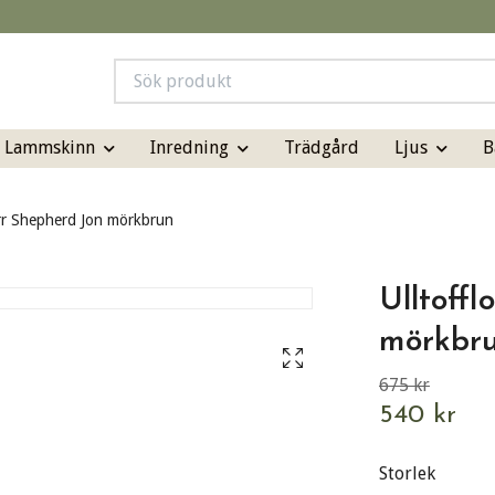
& Lammskinn
Inredning
Ljus
B
Trädgård
err Shepherd Jon mörkbrun
Ulltoffl
mörkbr
675 kr
540 kr
Storlek