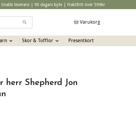
Snabb leverans | 90 dagars byte | Fraktfritt över 599kr
Varukorg
arn
Skor & Tofflor
Presentkort
or herr Shepherd Jon
un