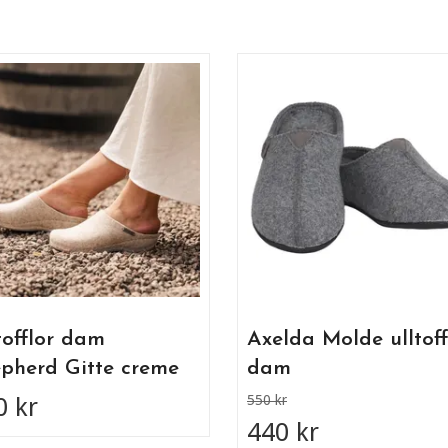
tofflor dam
Axelda Molde ulltoff
pherd Gitte creme
dam
0 kr
550 kr
440 kr