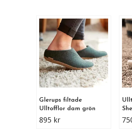
Glerups filtade
Ull
Ulltofflor dam grön
She
895 kr
75