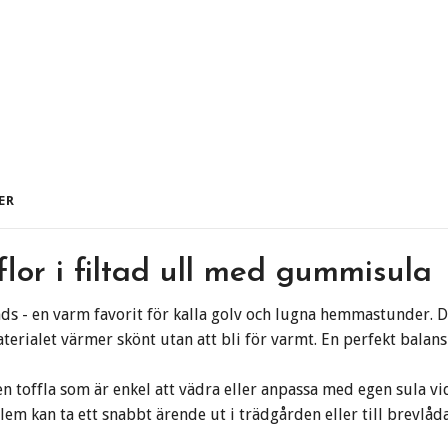
ER
flor i filtad ull med gummisula
 hands - en varm favorit för kalla golv och lugna hemmastunder. 
aterialet värmer skönt utan att bli för varmt. En perfekt balans
 toffla som är enkel att vädra eller anpassa med egen sula vi
m kan ta ett snabbt ärende ut i trädgården eller till brevlåd