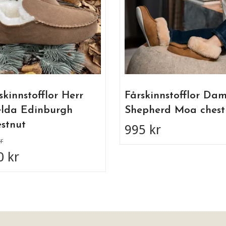
skinnstofflor Herr
Fårskinnstofflor Da
lda Edinburgh
Shepherd Moa chest
stnut
995 kr
r
0 kr