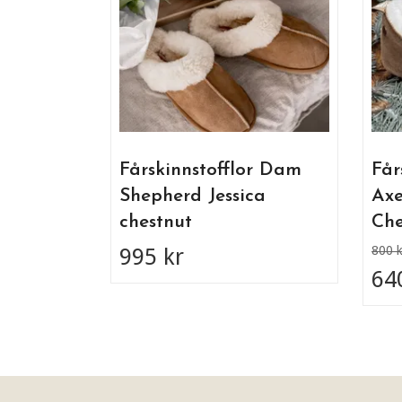
Fårskinnstofflor Dam
Får
Shepherd Jessica
Axe
chestnut
Che
995 kr
800 k
64