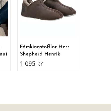
595 kr
m
Fårskinnstofflor Herr
nut
Shepherd Henrik
1 095 kr