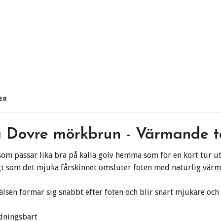
ER
a Dovre mörkbrun - Värmande tof
som passar lika bra på kalla golv hemma som för en kort tur ut 
t som det mjuka fårskinnet omsluter foten med naturlig värm
pälsen formar sig snabbt efter foten och blir snart mjukare och
ndningsbart