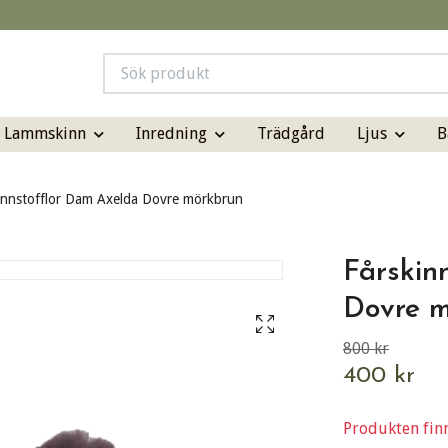
& Lammskinn
Inredning
Ljus
B
Trädgård
innstofflor Dam Axelda Dovre mörkbrun
Fårskin
Dovre 
800 kr
400 kr
Produkten finns