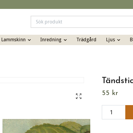
& Lammskinn
Inredning
Ljus
B
Trädgård
Tändsti
55 kr