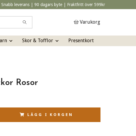
Snabb leverans | 90 dagars byte | Fraktfritt över 599kr
Varukorg
arn
Skor & Tofflor
Presentkort
ckor Rosor
LÄGG I KORGEN