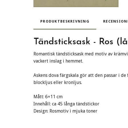
PRODUKTBESKRIVNING
RECENSION
Tändsticksask - Ros (l
Romantisk tändsticksask med motiv av krämvita 
vackert inslag i hemmet.
Askens dova färgskala gör att den passar i de 
blockljus eller kronljus.
Mått: 6×11 cm
Innehåll: ca 45 långa tändstickor
Design: Rosmotiv i mjuka toner