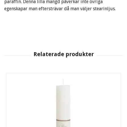
paraffin. Denna lilla mängd påverkar inte övriga
egenskapar man eftersträvar då man väljer stearinljus.