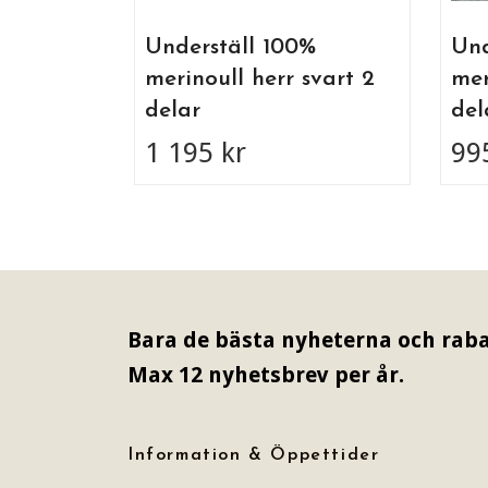
Underställ 100%
Und
merinoull herr svart 2
mer
delar
del
1 195 kr
99
Bara de bästa nyheterna och raba
Max 12 nyhetsbrev per år.
Information & Öppettider