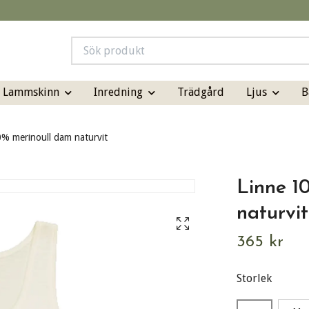
& Lammskinn
Inredning
Ljus
B
Trädgård
% merinoull dam naturvit
Linne 1
naturvit
365 kr
Storlek