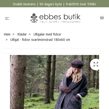
Snabb leverans | 90 dagars byte | Fraktfritt över 599kr
Hem
Kläder
Ullsjalar med fickor
Ullsjal - fickor svartmönstrad 180x60 cm