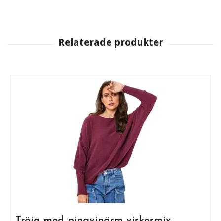
Tröja med pingvinärm viskosmix