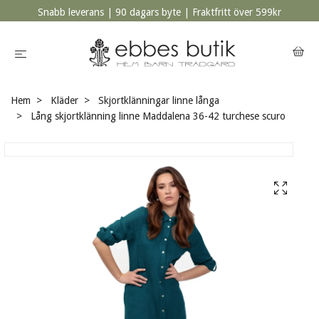
Snabb leverans | 90 dagars byte | Fraktfritt över 599kr
Hem
Kläder
Skjortklänningar linne långa
Lång skjortklänning linne Maddalena 36-42 turchese scuro