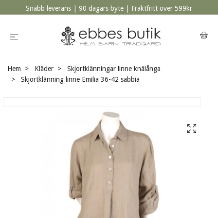
Snabb leverans | 90 dagars byte | Fraktfritt över 599kr
Hem
Kläder
Skjortklänningar linne knälånga
Skjortklänning linne Emilia 36-42 sabbia