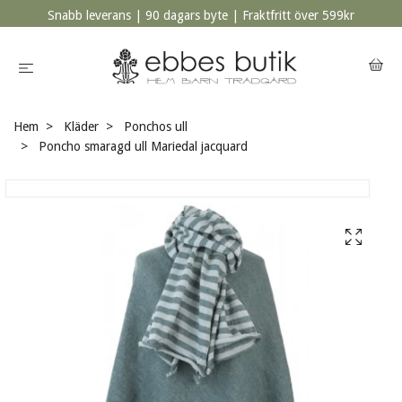
Snabb leverans | 90 dagars byte | Fraktfritt över 599kr
Hem
Kläder
Ponchos ull
Poncho smaragd ull Mariedal jacquard