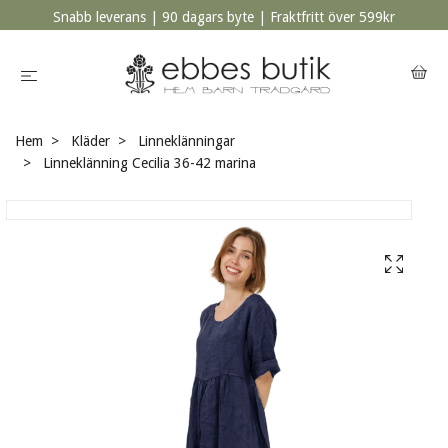
Snabb leverans | 90 dagars byte | Fraktfritt över 599kr
Hem
Kläder
Linneklänningar
Linneklänning Cecilia 36-42 marina