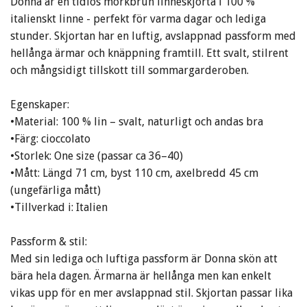
Donna är en tidlös mörkbrun linneskjorta i 100 %
italienskt linne - perfekt för varma dagar och lediga
stunder. Skjortan har en luftig, avslappnad passform med
hellånga ärmar och knäppning framtill. Ett svalt, stilrent
och mångsidigt tillskott till sommargarderoben.
Egenskaper:
•Material: 100 % lin – svalt, naturligt och andas bra
•Färg: cioccolato
•Storlek: One size (passar ca 36–40)
•Mått: Längd 71 cm, byst 110 cm, axelbredd 45 cm
(ungefärliga mått)
•Tillverkad i: Italien
Passform & stil:
Med sin lediga och luftiga passform är Donna skön att
bära hela dagen. Ärmarna är hellånga men kan enkelt
vikas upp för en mer avslappnad stil. Skjortan passar lika