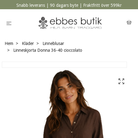
Snabb leverans | 90 dagars byte | Fraktfritt över 599kr
Hem
Kläder
Linneblusar
Linneskjorta Donna 36-40 cioccolato