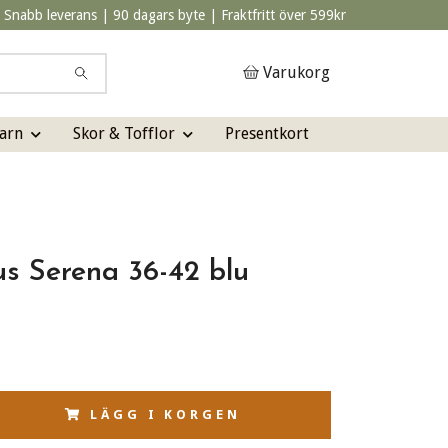
Snabb leverans | 90 dagars byte | Fraktfritt över 599kr
Varukorg
arn
Skor & Tofflor
Presentkort
us Serena 36-42 blu
LÄGG I KORGEN