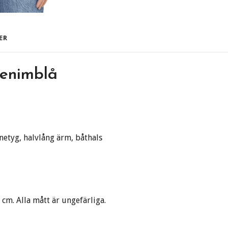
ER
denimblå
nnetyg, halvlång ärm, båthals
cm. Alla mått är ungefärliga
.