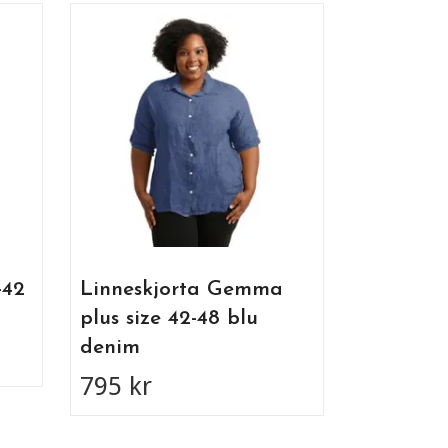
Linneblu
nero
695 kr
-42
Linneskjorta Gemma
plus size 42-48 blu
denim
795 kr