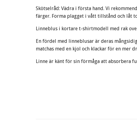
Skötselråd: Vädra i första hand. Vi rekommen
färger. Forma plagget i vått tillstånd och låt t
Linneblus i kortare t-shirtmodell med rak over
En fördel med linneblusar är deras mångsidighe
matchas med en kjol och klackar för en mer dres
Linne är känt för sin förmåga att absorbera fu