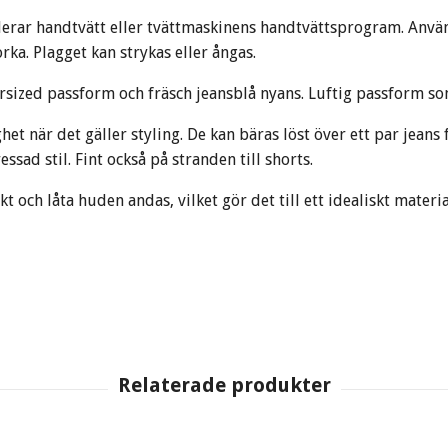
derar handtvätt eller tvättmaskinens handtvättsprogram. Använ
orka. Plagget kan strykas eller ångas.
sized passform och fräsch jeansblå nyans. Luftig passform som 
t när det gäller styling. De kan bäras löst över ett par jeans 
sad stil. Fint också på stranden till shorts.
kt och låta huden andas, vilket gör det till ett idealiskt mater