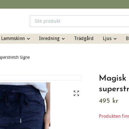
& Lammskinn
Inredning
Ljus
B
Trädgård
perstretch Signe
Magisk 
superst
495 kr
Produkten finns