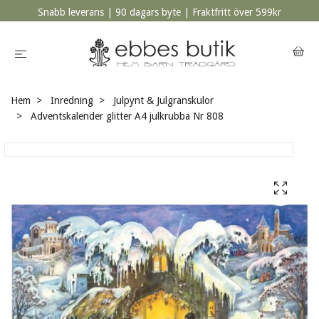
Snabb leverans | 90 dagars byte | Fraktfritt över 599kr
Hem
Inredning
Julpynt & Julgranskulor
Adventskalender glitter A4 julkrubba Nr 808