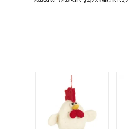
produkter som sprider värme, glädje och omtanke i varje d