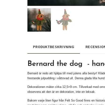
PRODUKTBESKRIVNING
RECENSIO
Bernard the dog - han
Bernard är redo att hjälpa till med julens alla
bestyr
! Kläd
frestande julpudding i
våttovad
ull. Denna glada lilla hund
Dekorationen mäter cirka 12,5×9 cm. Tillverkad med omsor
observera att den är en dekoration, inte en leksak.
Bakom varje liten figur från Felt So Good finns en histor