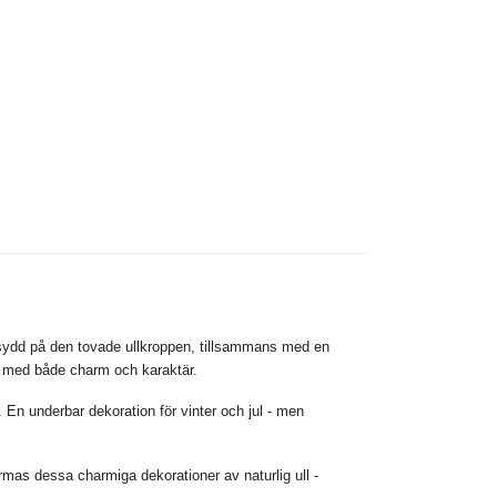
dsydd på den tovade
ullkroppen
, tillsammans med en
med b
åde charm och karaktär.
 En underbar dekoration för vinter och jul - men
rmas dessa charmiga dekorationer av naturlig ull -