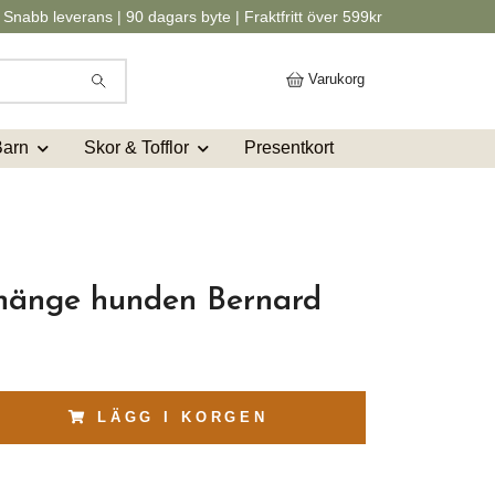
Snabb leverans | 90 dagars byte | Fraktfritt över 599kr
Varukorg
Barn
Skor & Tofflor
Presentkort
 hänge hunden Bernard
LÄGG I KORGEN