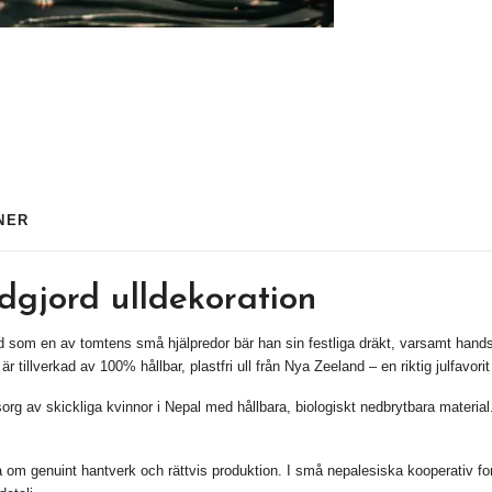
NER
dgjord ulldekoration
d som en av tomtens små hjälpredor bär han sin festliga dräkt, varsamt han
 är tillverkad av 100% hållbar,
plastfri
ull från Nya Zeeland
– en riktig
julfavorit
g av skickliga kvinnor i Nepal med hållbara, biologiskt nedbrytbara material.
ia om genuint hantverk och rättvis produktion. I små nepalesiska kooperativ fo