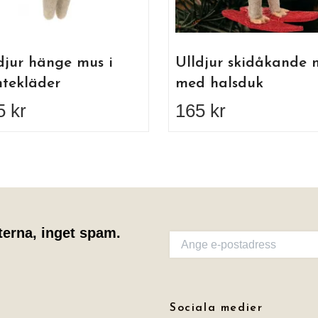
djur hänge mus i
Ulldjur skidåkande 
tekläder
med halsduk
5 kr
165 kr
terna, inget spam.
Sociala medier