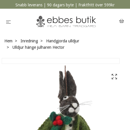
Snabb leverans | 90 dagars byte | Fraktfritt över 599kr
Hem
Inredning
Handgjorda ulldjur
Ulldjur hänge julharen Hector