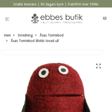
Snabb leverans | 90 dagars byte | Fraktfritt över 599kr
Hem
Inredning
Åsas Tomtebod
Åsas Tomtebod Blobb tovad ull