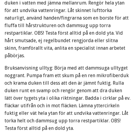
duken i vatten med jämna mellanrum. Rengör hela ytan
för att undvika vattenringar. Låt skinnet lufttorka
naturligt, använd handen/fingrarna som en borste för att
fluffa till hårstrukturen och dammsug upp torra
restpartiklar. OBS! Testa först alltid på en dold yta. Vid
hårt smutsade, ej regelbundet rengjorda eller slitna
skinn, framförallt vita, anlita en specialist innan arbetet
påbörjas.
Bruksanvisning ulltyg: Börja med att dammsuga ulltyget
noggrant. Pumpa fram ett skum på en ren mikrofiberduk
och krama duken till dess att den är jämnt fuktig. Rulla
duken runt en svamp och rengör genom att dra duken
lätt över tygets yta i olika riktningar. Badda i cirklar på ev.
fläckar utifrån och in mot fläcken. Lämna yttercirkeln
fuktig eller vät hela ytan för att undvika vattenringar. Låt
torka helt och dammsug upp torra restpartiklar. OBS!
Testa först alltid på en dold yta.