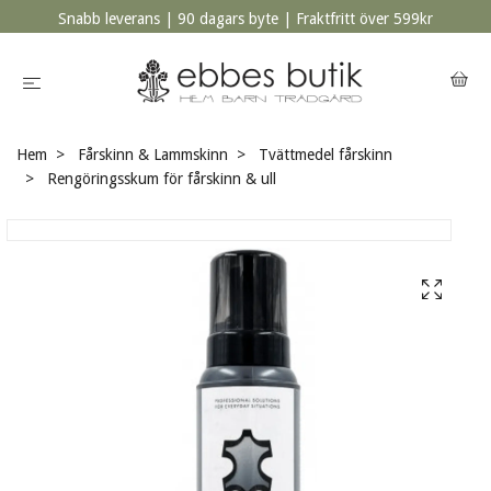
Snabb leverans | 90 dagars byte | Fraktfritt över 599kr
Hem
Fårskinn & Lammskinn
Tvättmedel fårskinn
Rengöringsskum för fårskinn & ull