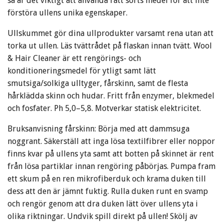
så är det viktigt att använda rätt sorts medel för att inte
förstöra ullens unika egenskaper.
Ullskummet gör dina ullprodukter varsamt rena utan att
torka ut ullen. Läs tvättrådet på flaskan innan tvätt. Wool
& Hair Cleaner är ett rengörings- och
konditioneringsmedel för ytligt samt lätt
smutsiga/solkiga ulltyger, fårskinn, samt de flesta
hårklädda skinn och hudar. Fritt från enzymer, blekmedel
och fosfater. Ph 5,0–5,8. Motverkar statisk elektricitet.
Bruksanvisning fårskinn: Börja med att dammsuga
noggrant. Säkerställ att inga lösa textilfibrer eller noppor
finns kvar på ullens yta samt att botten på skinnet är rent
från lösa partiklar innan rengöring påbörjas. Pumpa fram
ett skum på en ren mikrofiberduk och krama duken till
dess att den är jämnt fuktig. Rulla duken runt en svamp
och rengör genom att dra duken lätt över ullens yta i
olika riktningar. Undvik spill direkt på ullen! Skölj av