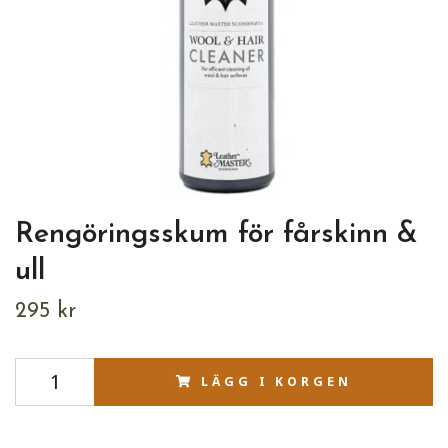
Rengöringsskum för fårskinn &
ull
295 kr
LÄGG I KORGEN