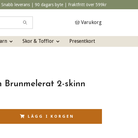
Snabb leverans | 90 dagars byte | Fraktfritt över 599kr
Varukorg
arn
Skor & Tofflor
Presentkort
n Brunmelerat 2-skinn
LÄGG I KORGEN