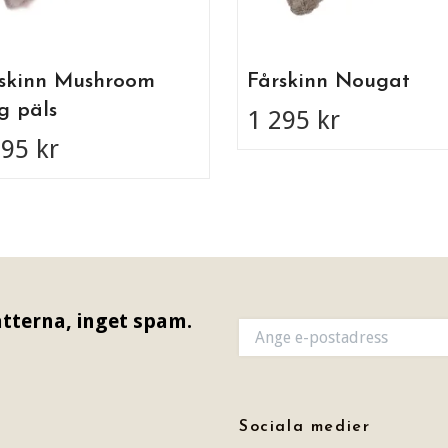
skinn Mushroom
Fårskinn Nougat
g päls
1 295 kr
295 kr
tterna, inget spam.
Sociala medier