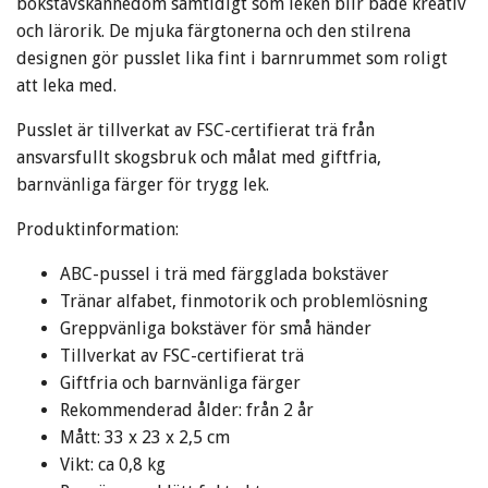
bokstavskännedom samtidigt som leken blir både kreativ
och lärorik. De mjuka färgtonerna och den stilrena
designen gör pusslet lika fint i barnrummet som roligt
att leka med.
Pusslet är tillverkat av FSC-certifierat trä från
ansvarsfullt skogsbruk och målat med giftfria,
barnvänliga färger för trygg lek.
Produktinformation:
ABC-pussel i trä med färgglada bokstäver
Tränar alfabet, finmotorik och problemlösning
Greppvänliga bokstäver för små händer
Tillverkat av FSC-certifierat trä
Giftfria och barnvänliga färger
Rekommenderad ålder: från 2 år
Mått: 33 x 23 x 2,5 cm
Vikt: ca 0,8 kg