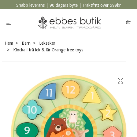
Snabb leverans | 90 dagars byte | Fraktfritt över 599kr
Hem
Barn
Leksaker
Klocka i trä lek & lär Orange tree toys