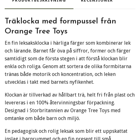
PRODUKTBESKRIVNING
RECENSIONER
Träklocka med formpussel från
Orange Tree Toys
En fin leksaksklocka i härliga färger som kombinerar lek
och lärande. Barnet får öva på siffror, former och färger
samtidigt som de första stegen i att förstå klockan blir
enkla och roliga. Genom att sortera de olika formbitarna
tränas både motorik och koncentration, och leken
utvecklas i takt med barnets nyfikenhet.
Klockan är tillverkad av hållbart trä, helt fri från plast och
levereras i en 100% återvinningsbar förpackning.
Designad i Storbritannien av Orange Tree Toys med
omtanke om både barn och miljö.
En pedagogisk och rolig leksak som blir ett uppskattat
inslag i barnrummet och en fin present till små