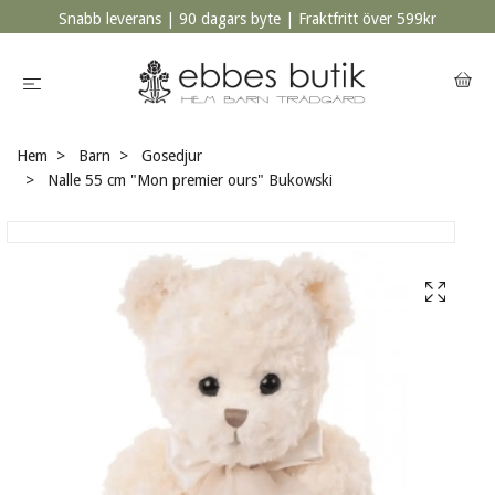
Snabb leverans | 90 dagars byte | Fraktfritt över 599kr
Hem
Barn
Gosedjur
Nalle 55 cm "Mon premier ours" Bukowski