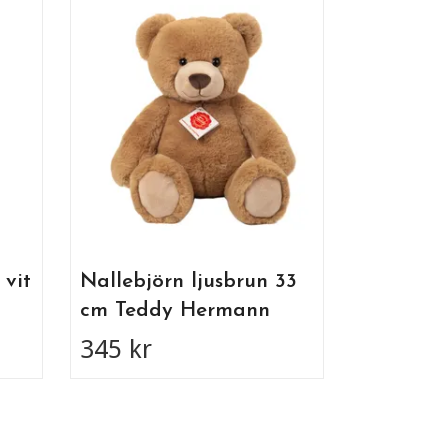
Moulin Ro
koala ba
bitring 
325 kr
 vit
Nallebjörn ljusbrun 33
cm Teddy Hermann
345 kr