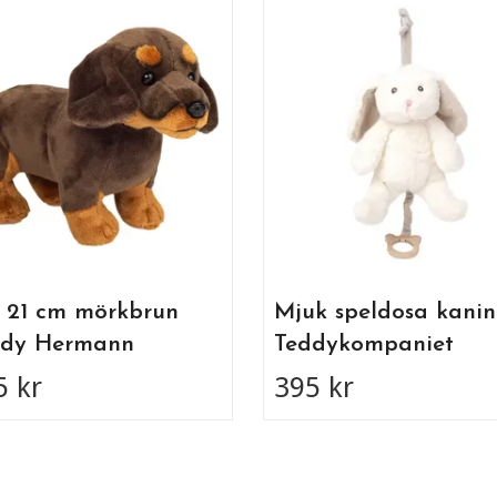
 21 cm mörkbrun
Mjuk speldosa kanin
ddy Hermann
Teddykompaniet
5 kr
395 kr