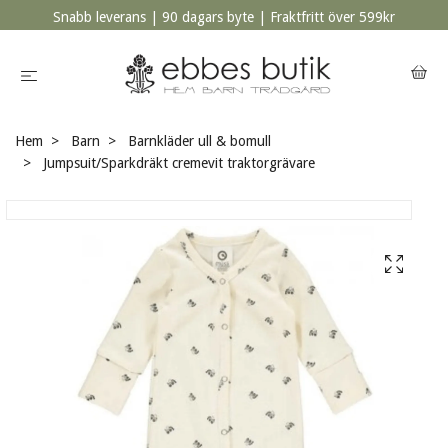
Snabb leverans | 90 dagars byte | Fraktfritt över 599kr
Hem
Barn
Barnkläder ull & bomull
Jumpsuit/Sparkdräkt cremevit traktorgrävare