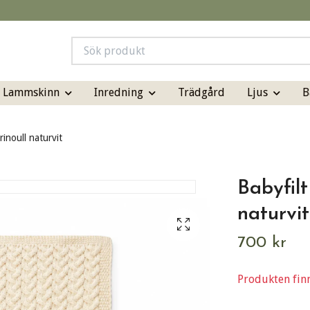
& Lammskinn
Inredning
Ljus
B
Trädgård
inoull naturvit
Babyfilt
naturvit
700 kr
Produkten finns