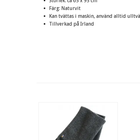
Storlek: ca 65 x 95 cm
Färg: Naturvit
Kan tvättas i maskin, använd alltid ull
Tillverkad på Irland