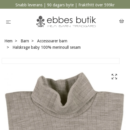
Snabb leverans | 90 dagars byte | Fraktfritt över 599kr
Hem
Barn
Accessoarer barn
Halskrage baby 100% merinoull sesam