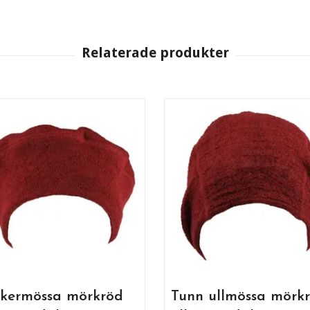
kermössa mörkröd
Tunn ullmössa mörk