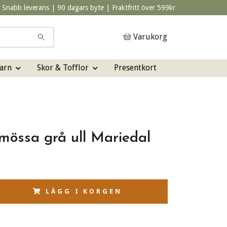
Snabb leverans | 90 dagars byte | Fraktfritt över 599kr
Varukorg
arn
Skor & Tofflor
Presentkort
lmössa grå ull Mariedal
LÄGG I KORGEN