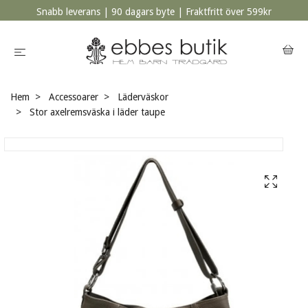
Snabb leverans | 90 dagars byte | Fraktfritt över 599kr
Hem
Accessoarer
Läderväskor
Stor axelremsväska i läder taupe