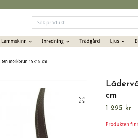
& Lammskinn
Inredning
Ljus
B
Trädgård
liten mörkbrun 19x18 cm
Lädervä
cm
1 295 kr
Produkten finns