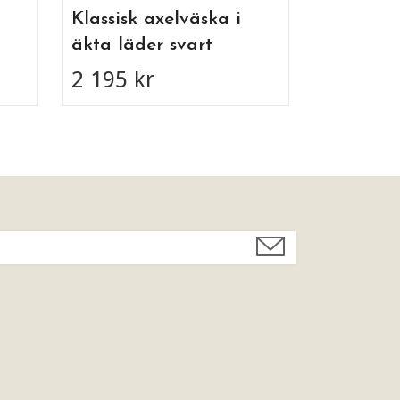
Klassisk axelväska i
äkta läder svart
2 195 kr