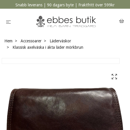
Snabb leverans | 90 dagars byte | Fraktfritt över 599kr
Hem
Accessoarer
Läderväskor
Klassisk axelväska i äkta läder mörkbrun