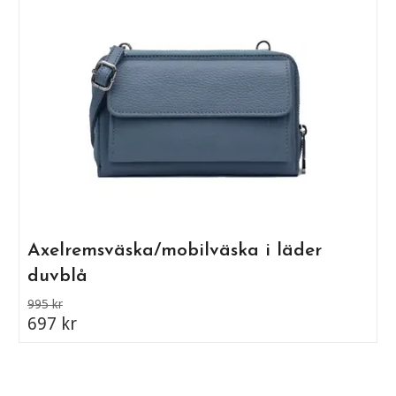
Axelremsväska/mobilväska i läder
duvblå
995 kr
697 kr