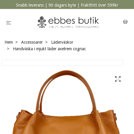
Snabb leverans | 90 dagars byte | Fraktfritt över 599kr
Hem
Accessoarer
Läderväskor
Handväska i mjukt läder axelrem cognac